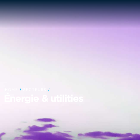
HOME
/
SECTEURS
/
Énergie & utilities