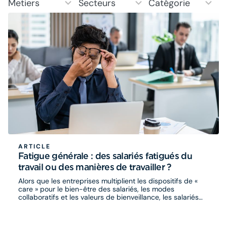
Metiers
Secteurs
Catégorie
results
results
results
available
available
available
ARTICLE
Fatigue générale : des salariés fatigués du
travail ou des manières de travailler ?
Alors que les entreprises multiplient les dispositifs de «
care » pour le bien-être des salariés, les modes
collaboratifs et les valeurs de bienveillance, les salariés
expriment un état de fatigue…