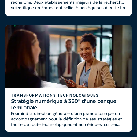
recherche. Deux établissements majeurs de la recherche
scientifique en France ont sollicité nos équipes à cette fin.
Notre accompagnement a consisté à définir avec eux et à
expérimenter des actions pour simplifier le quotidien des
chercheurs et optimiser le temps effectif consacré à la
recherche. Dans ce contexte, l’IA a été identifiée comme
un levier de maximisation des gains dans la simplification
des processus et de gestion des projets avec les
institutionnels (AAP).
TRANSFORMATIONS TECHNOLOGIQUES
Stratégie numérique à 360° d’une banque
territoriale
Fournir à la direction générale d’une grande banque un
accompagnement pour la définition de ses stratégies et
feuille de route technologiques et numériques, sur ses
dimensions fonctionnelles, technologiques et
organisationnelles.