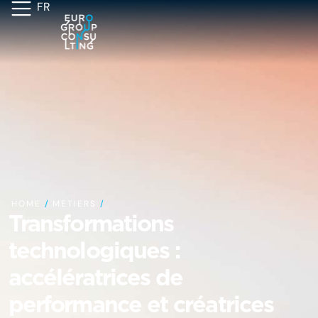
FR
HOME
/
METIERS
/
Transformations
technologiques :
accélératrices de
performance et créatrices